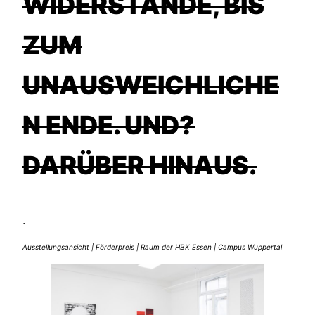
WIDERSTÄNDE, BIS
ZUM
UNAUSWEICHLICHE
N ENDE. UND?
DARÜBER HINAUS.
.
Ausstellungsansicht | Förderpreis | Raum der HBK Essen | Campus Wuppertal