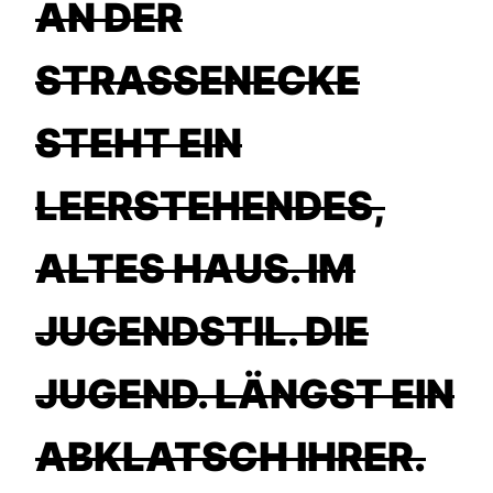
AN DER
STRASSENECKE S
TEHT EIN L
EERSTEHENDES, A
LTES HAUS. IM J
UGENDSTIL. DIE J
UGEND. LÄNGST EIN A
BKLATSCH IHRER. S