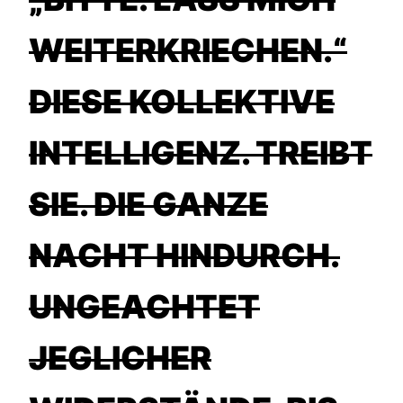
WEITERKRIECHEN.“
DIESE KOLLEKTIVE
INTELLIGENZ. TREIBT
SIE. DIE GANZE
NACHT HINDURCH.
UNGEACHTET
JEGLICHER