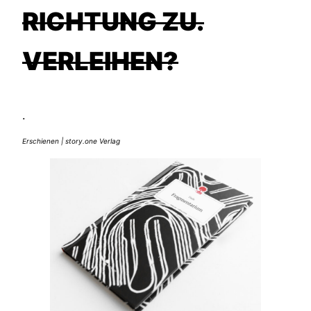
ICHTUNG ZU. V
ERLEIHEN?
.
Erschienen | story.one Verlag