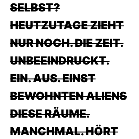
ELBST? H
EUTZUTAGE ZIEHT N
UR NOCH. DIE ZEIT. U
NBEEINDRUCKT. E
IN. AUS. EINST B
EWOHNTEN ALIENS D
IESE RÄUME. M
ANCHMAL. HÖRT M