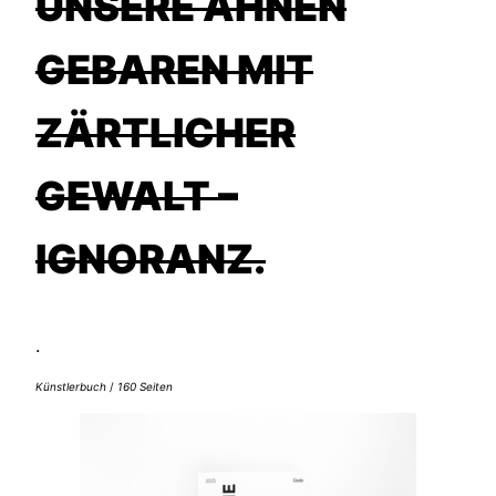
UNSERE AHNEN
GEBAREN MIT
ZÄRTLICHER
GEWALT –
IGNORANZ.
.
Künstlerbuch
/
160 Seiten