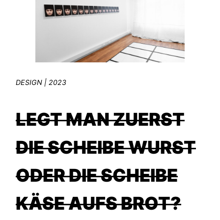
DESIGN | 2023
LEGT MAN ZUERST
DIE SCHEIBE WURST
ODER DIE SCHEIBE
KÄSE AUFS BROT?