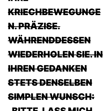
KRIECHBEWEGUNGE
N. PRÄZISE.
WÄHRENDDESSEN
WIEDERHOLEN SIE. IN
IHREN GEDANKEN
STETS DENSELBEN
SIMPLEN WUNSCH:
„BITTE. LASS MICH