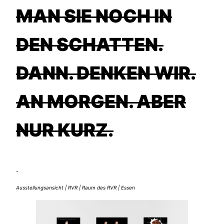
AN SIE NOCH IN D
EN SCHATTEN. D
ANN. DENKEN WIR. A
N MORGEN. ABER N
UR KURZ.
.
Ausstellungsansicht | RVR | Raum des RVR | Essen