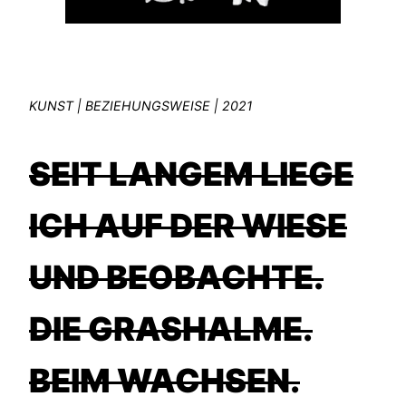
KUNST | BEZIEHUNGSWEISE | 2021
SEIT LANGEM LIEGE
ICH AUF DER WIESE
UND BEOBACHTE.
DIE GRASHALME.
BEIM WACHSEN.