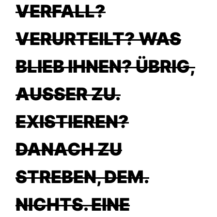
VERFALL?
VERURTEILT? WAS
BLIEB IHNEN? ÜBRIG,
AUSSER ZU. E
XISTIEREN? D
ANACH ZU S
TREBEN, DEM. N
ICHTS. EINE R